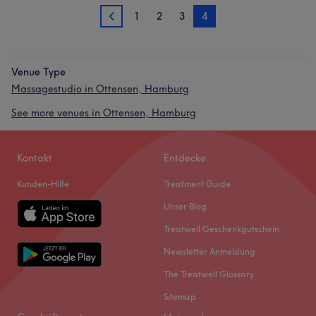
1
2
3
4
3
Venue Type
Massagestudio in Ottensen, Hamburg
See more venues in Ottensen, Hamburg
Kontakt
Entdecke
Kunden-Hilfe
Treatment Guide
Unser Blog
Treatwell Geschenkgutschein
Newsletter Anmeldung
The Treatwell Glossary
Sitemap