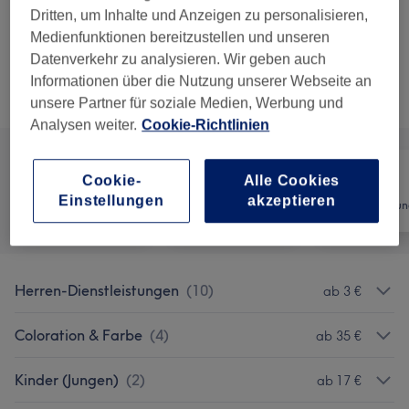
Dritten, um Inhalte und Anzeigen zu personalisieren,
ab
7 €
Herren - Bart schneiden - trimmen
Medienfunktionen bereitzustellen und unseren
10 Min. - 30 Min.
Details anzeigen
Datenverkehr zu analysieren. Wir geben auch
Informationen über die Nutzung unserer Webseite an
Alle Services
unsere Partner für soziale Medien, Werbung und
Analysen weiter.
Cookie-Richtlinien
Cookie-
Alle Cookies
Einstellungen
akzeptieren
Alle
Friseur
Haarentfernun
Herren-Dienstleistungen
(
10
)
ab 3 €
Coloration & Farbe
(
4
)
ab 35 €
Kinder (Jungen)
(
2
)
ab 17 €