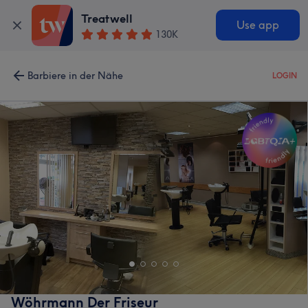
Treatwell
Use app
130K
Barbiere in der Nähe
LOGIN
Wöhrmann Der Friseur