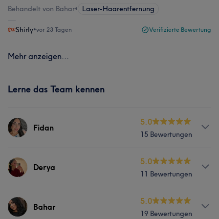
Behandelt von Bahar
•
Laser-Haarentfernung
Shirly
•
vor 23 Tagen
Verifizierte Bewertung
Mehr anzeigen...
Lerne das Team kennen
5.0
Fidan
15 Bewertungen
Services
5.0
Derya
11 Bewertungen
Körper
Gesicht
Haarentfernung
Services
5.0
Kosmetische Zahnmedizin
Bahar
19 Bewertungen