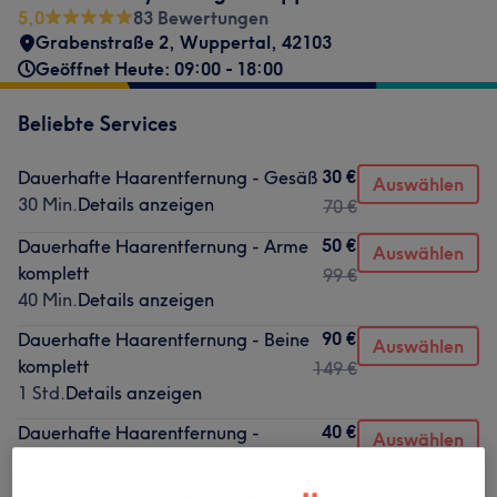
5,0
83 Bewertungen
Grabenstraße 2
,
Wuppertal
,
42103
Geöffnet Heute: 09:00 - 18:00
Beliebte Services
30 €
Dauerhafte Haarentfernung - Gesäß
Auswählen
30 Min.
Details anzeigen
70 €
50 €
Dauerhafte Haarentfernung - Arme
Auswählen
komplett
99 €
40 Min.
Details anzeigen
90 €
Dauerhafte Haarentfernung - Beine
Auswählen
komplett
149 €
1 Std.
Details anzeigen
40 €
Dauerhafte Haarentfernung -
Auswählen
Unterarme / Oberarme
69 €
50 Min.
Details anzeigen