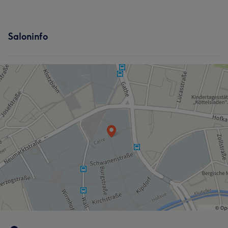
Körper
Gesicht
Haarentfernung
Services
Kosmetische Zahnmedizin
Saloninfo
Körper
Gesicht
Haarentfernung
Kosmetische Zahnmedizin