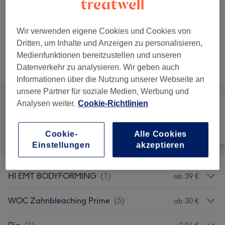
80 €
Dauerhafte Haarentfernung -
Auswählen
Rücken komplett
129 €
Wir verwenden eigene Cookies und Cookies von
1 Std.
Details anzeigen
Dritten, um Inhalte und Anzeigen zu personalisieren,
Medienfunktionen bereitzustellen und unseren
Alle Services
Datenverkehr zu analysieren. Wir geben auch
Informationen über die Nutzung unserer Webseite an
unsere Partner für soziale Medien, Werbung und
Analysen weiter.
Cookie-Richtlinien
Alle
Haarentfernung
Gesicht
Cookie-
Alle Cookies
Einstellungen
akzeptieren
HI EMT BODYFORMING
(
1
)
ab 39 €
WOC Zahnbleaching Prime
(
5
)
ab 30 €