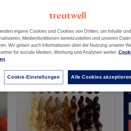
enden eigene Cookies und Cookies von Dritten, um Inhalte un
nalisieren, Medienfunktionen bereitzustellen und unseren Date
ren. Wir geben auch Informationen über die Nutzung unserer W
artner für soziale Medien, Werbung und Analysen weiter.
Cooki
Buchungen über Treatwell entgegen. Nutzen Sie d
ien
ähe zu finden.
Dort warten viele erstklassige Pro
Cookie-Einstellungen
Alle Cookies akzeptiere