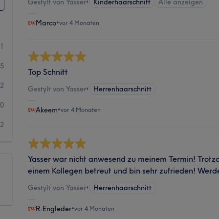
Gestylt von Yasser
•
Kinderhaarschnitt
Alle anzeigen
Marco
•
vor 4 Monaten
71
5
Top Schnitt
2
Gestylt von Yasser
•
Herrenhaarschnitt
0
Akeem
•
vor 4 Monaten
2
Yasser war nicht anwesend zu meinem Termin! Trotz
einem Kollegen betreut und bin sehr zufrieden! We
Gestylt von Yasser
•
Herrenhaarschnitt
R.Engleder
•
vor 4 Monaten