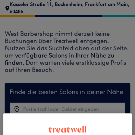
Kasseler Straße 11
,
Bockenheim
,
Frankfurt am Main
,
60486
West Barbershop nimmt derzeit keine
Buchungen über Treatwell entgegen.
Nutzen Sie das Suchfeld oben auf der Seite,
um
verfügbare Salons in Ihrer Nähe zu
finden.
Dort warten viele erstklassige Profis
auf Ihren Besuch.
Finde die besten Salons in deiner Nähe
Auf Treatwell finden