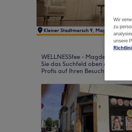
Wir verw
zu perso
Kleiner Stadtmarsch 9
,
Magdeburg
,
39
analysie
unsere P
Richtlin
WELLNESSfee - Magdeburg Inh. R
Sie das Suchfeld oben auf der Se
Profis auf Ihren Besuch.