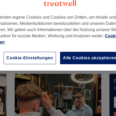
enden eigene Cookies und Cookies von Dritten, um Inhalte un
nalisieren, Medienfunktionen bereitzustellen und unseren Date
114
ren. Wir geben auch Informationen über die Nutzung unserer W
artner für soziale Medien, Werbung und Analysen weiter.
Cooki
ien
obert Jauer nimmt derzeit keine Buchungen übe
ite, um
verfügbare Salons in Ihrer Nähe zu finde
Cookie-Einstellungen
Alle Cookies akzeptiere