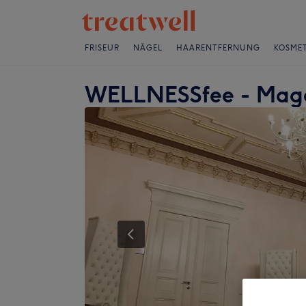
FRISEUR
NÄGEL
HAARENTFERNUNG
KOSMET
WELLNESSfee - Magde