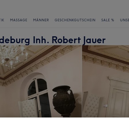
IK
MASSAGE
MÄNNER
GESCHENKGUTSCHEIN
SALE %
UNS
burg Inh. Robert Jauer