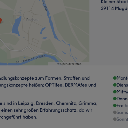
Kleiner Stad
39114 Magd
andlungskonzepte zum Formen, Straffen und
Mont
lungskonzepte heißen; OPTIfee, DERMAfee und
Dien
Mitt
Donn
te sind in Leipzig, Dresden, Chemnitz, Grimma,
Freit
einen sehr großen Erfahrungsschatz, da wir
Sams
rchgeführt haben.
Sonn