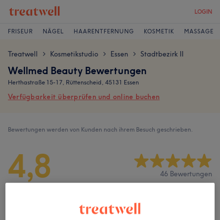
LOGIN
FRISEUR
NÄGEL
HAARENTFERNUNG
KOSMETIK
MASSAGE
Treatwell
Kosmetikstudio
Essen
Stadtbezirk II
>
>
>
Wellmed Beauty Bewertungen
Herthastraße 15-17, Rüttenscheid, 45131 Essen
Verfügbarkeit überprüfen und online buchen
Bewertungen werden von Kunden nach ihrem Besuch geschrieben.
4,8
46 Bewertungen
Ambiente