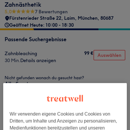
Zahnästhetik
5,0
7 Bewertungen
Fürstenrieder Straße 22
,
Laim
,
München
,
80687
Geöffnet Heute: 10:00 - 18:30
Passende Suchergebnisse
99 €
Zahnbleaching
Auswählen
30 Min.
Details anzeigen
Nicht gefunden wonach du gesucht hast?
Alle Services
Zahnaufhellung
(
1
)
99 €
Wir verwenden eigene Cookies und Cookies von
Dritten, um Inhalte und Anzeigen zu personalisieren,
Salonbewertungen
Medienfunktionen bereitzustellen und unseren