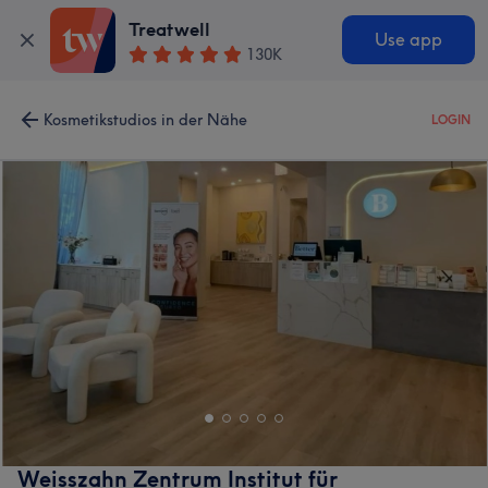
Treatwell
Use app
130K
Kosmetikstudios in der Nähe
LOGIN
Weisszahn Zentrum Institut für