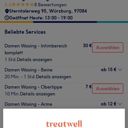
5,0
8 Bewertungen
Sterntalerweg 95
,
Würzburg
,
97084
Geöffnet Heute: 13:00 - 19:00
Beliebte Services
30 €
Damen Waxing - Intimbereich
Auswählen
komplett
1 Std.
Details anzeigen
ab
15 €
Damen Waxing - Beine
20 Min. - 1 Std.
Details anzeigen
7 €
Damen Waxing - Oberlippe
Auswählen
10 Min.
Details anzeigen
ab
12 €
Damen Waxing - Arme
20 Min. - 30 Min.
Details anzeigen
7 €
Damen Waxing - Augenbrauen
Auswählen