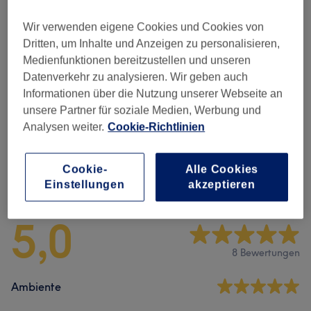
10 Min.
Details anzeigen
Wir verwenden eigene Cookies und Cookies von
Alle Services
Dritten, um Inhalte und Anzeigen zu personalisieren,
Medienfunktionen bereitzustellen und unseren
Datenverkehr zu analysieren. Wir geben auch
Damen Waxing
(
11
)
ab 7 €
Informationen über die Nutzung unserer Webseite an
unsere Partner für soziale Medien, Werbung und
Herren Waxing
(
8
)
ab 10 €
Analysen weiter.
Cookie-Richtlinien
Cookie-
Alle Cookies
Salonbewertungen
Einstellungen
akzeptieren
5,0
8 Bewertungen
Ambiente