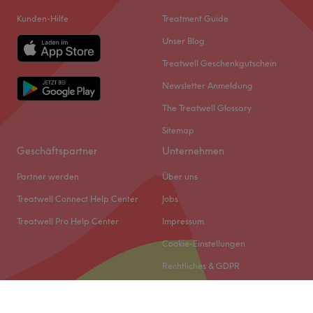
Kunden-Hilfe
Treatment Guide
Unser Blog
Treatwell Geschenkgutschein
Newsletter Anmeldung
The Treatwell Glossary
Sitemap
Geschäftspartner
Unternehmen
Partner werden
Über uns
Treatwell Connect Help Center
Jobs
Treatwell Pro Help Center
Impressum
Cookie-Einstellungen
Rechtliches & GDPR