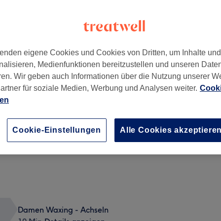
enden eigene Cookies und Cookies von Dritten, um Inhalte un
nalisieren, Medienfunktionen bereitzustellen und unseren Date
Berlin
,
10119
ren. Wir geben auch Informationen über die Nutzung unserer W
artner für soziale Medien, Werbung und Analysen weiter.
Cooki
ien
Damen Waxing - Brazilian Hollywood Cut
20 Min.
Details anzeigen
Cookie-Einstellungen
Alle Cookies akzeptiere
Damen Waxing - Achseln