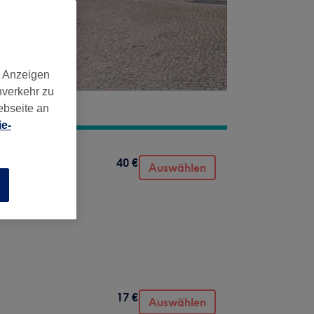
d Anzeigen
nverkehr zu
ebseite an
e-
40 €
Auswählen
n
17 €
Auswählen