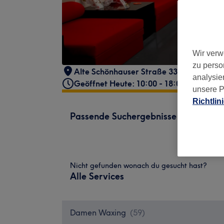
Wir verw
zu perso
Alte Schönhauser Straße 33/34
,
Mitte
,
analysie
Geöffnet Heute: 10:00 - 18:00
unsere P
Richtlin
Passende Suchergebnisse
Nicht gefunden wonach du gesucht hast?
Alle Services
Damen Waxing
(
59
)