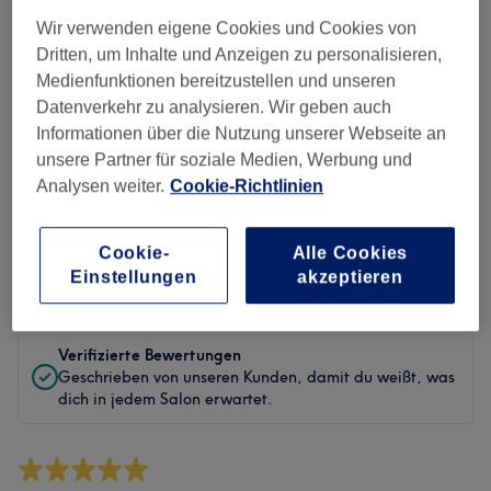
Sauberkeit
Wir verwenden eigene Cookies und Cookies von
Dritten, um Inhalte und Anzeigen zu personalisieren,
Service
Medienfunktionen bereitzustellen und unseren
Datenverkehr zu analysieren. Wir geben auch
Informationen über die Nutzung unserer Webseite an
Bewertungen filtern
unsere Partner für soziale Medien, Werbung und
Analysen weiter.
Cookie-Richtlinien
Behandlung
Alle Bewertungen
Cookie-
Alle Cookies
Einstellungen
akzeptieren
Bewertung
Nach Sternen filtern
Verifizierte Bewertungen
Geschrieben von unseren Kunden, damit du weißt, was
dich in jedem Salon erwartet.