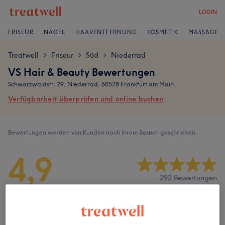
LOGIN
FRISEUR
NÄGEL
HAARENTFERNUNG
KOSMETIK
MASSAGE
Treatwell
Friseur
Süd
Niederrad
>
>
>
VS Hair & Beauty Bewertungen
Schwarzwaldstr. 29, Niederrad, 60528 Frankfurt am Main
Verfügbarkeit überprüfen und online buchen
Bewertungen werden von Kunden nach ihrem Besuch geschrieben.
4,9
292 Bewertungen
Ambiente