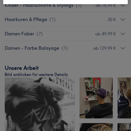
Kinder - Haarschnitte & Stylings
(
1
)
ab 16,99 €
Haarkuren & Pflege
(
1
)
30 €
Damen Faber
(
7
)
ab 49,99 €
Damen - Farbe Balayage
(
1
)
ab 129,99 €
Unsere Arbeit
Bild anklicken für weitere Details