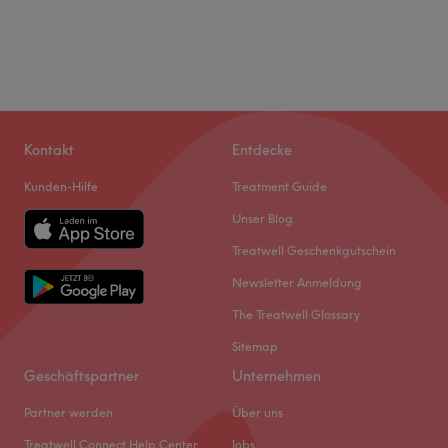
Kontakt
Entdecke
Kunden-Hilfe
Treatment Guide
Unser Blog
Treatwell Geschenkgutschein
Newsletter Anmeldung
The Treatwell Glossary
Sitemap
Geschäftspartner
Unternehmen
Partner werden
Über uns
Treatwell Connect Help Center
Jobs