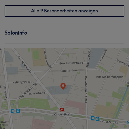
Alle 9 Besonderheiten anzeigen
Saloninfo
Was unsere Kunden über VN.schnitt sagen
Freundlich
10
Kompetent
10
Gründlich
7
Professionell
5