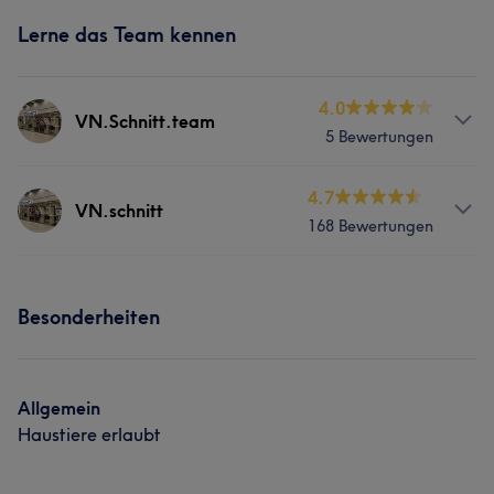
Lerne das Team kennen
4.0
VN.Schnitt.team
5 Bewertungen
Services
4.7
VN.schnitt
168 Bewertungen
Friseur
Gesicht
Info
Portfolio
Besonderheiten
tony & guy vidansasson
Services
Allgemein
Friseur
Gesicht
Haustiere erlaubt
Portfolio