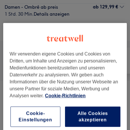
ab
129,99 €
Damen - Ombré ab preis
1 Std. 30 Min.
Details anzeigen
Alle Services
Wir verwenden eigene Cookies und Cookies von
Dritten, um Inhalte und Anzeigen zu personalisieren,
Alle
Friseur
Gesicht
Medienfunktionen bereitzustellen und unseren
Datenverkehr zu analysieren. Wir geben auch
Informationen über die Nutzung unserer Webseite an
unsere Partner für soziale Medien, Werbung und
Damen - Haarschnitte & Stylings
(
3
)
ab 22 €
Analysen weiter.
Cookie-Richtlinien
Augenbrauen & Wimpernbehandlungen
(
4
)
ab 9 €
Cookie-
Alle Cookies
Einstellungen
akzeptieren
Herren - Haarschnitte & Stylings
(
10
)
ab 6,99 €