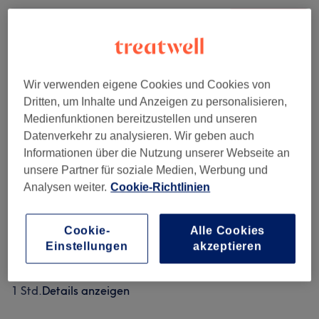
79 €
Stoffwechselinjektion -
Auswählen
Metabolischer Booster &
Energieaktivierung -
Stoffwechselinjektion -
Metabolischer Booster &
Wir verwenden eigene Cookies und Cookies von
Energieaktivierung -
Dritten, um Inhalte und Anzeigen zu personalisieren,
Einzelbehandlung Stoffwechselboost
Medienfunktionen bereitzustellen und unseren
10 Min.
Details anzeigen
Datenverkehr zu analysieren. Wir geben auch
Informationen über die Nutzung unserer Webseite an
79 €
klärende Hautbehandlung
Auswählen
unsere Partner für soziale Medien, Werbung und
(individuell) - klärende
Analysen weiter.
Cookie-Richtlinien
Hautbehandlung für Teenager
1 Std.
Details anzeigen
Cookie-
Alle Cookies
99 €
klärende Hautbehandlung
Auswählen
Einstellungen
akzeptieren
(individuell) - klärende
Hautbehandlung (individuell)
1 Std.
Details anzeigen