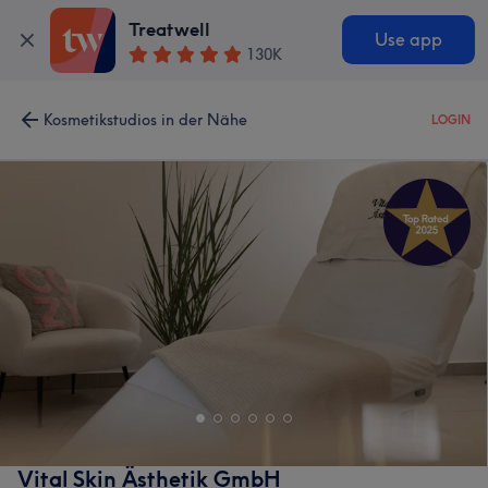
Treatwell
Use app
130K
Kosmetikstudios in der Nähe
LOGIN
Vital Skin Ästhetik GmbH