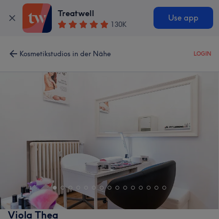
Treatwell
Use app
130K
Kosmetikstudios in der Nähe
LOGIN
Viola Thea