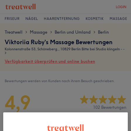
LOGIN
FRISEUR
NÄGEL
HAARENTFERNUNG
KOSMETIK
MASSAGE
Treatwell
Massage
Berlin und Umland
Berlin
>
>
>
Viktoriia Ruby’s Massage Bewertungen
Kolonnenstraße 53, Schöneberg,, 10829 Berlin Bitte bei Studio klingeln - -
>
Verfügbarkeit überprüfen und online buchen
Bewertungen werden von Kunden nach ihrem Besuch geschrieben.
4,9
102 Bewertungen
Ambiente