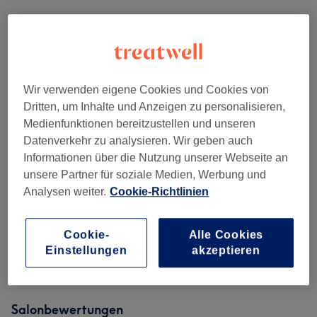
Nicht gefunden wonach du gesucht hast?
Alle Services
Wir verwenden eigene Cookies und Cookies von
Damen - Haarschnitte & Stylings
(
7
)
ab 20 €
Dritten, um Inhalte und Anzeigen zu personalisieren,
Medienfunktionen bereitzustellen und unseren
Damen - Colorationen, Schnitte &
ab 30 €
Datenverkehr zu analysieren. Wir geben auch
Föhnen
(
8
)
Informationen über die Nutzung unserer Webseite an
unsere Partner für soziale Medien, Werbung und
Haarverlängerung
(
4
)
ab 190 €
Analysen weiter.
Cookie-Richtlinien
Herren - Haarschnitte & Rasuren
(
5
)
ab 15 €
Cookie-
Alle Cookies
Einstellungen
akzeptieren
Kinder - Haarschnitte & Stylings
(
3
)
ab 15 €
Salonbewertungen