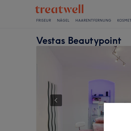
FRISEUR
NÄGEL
HAARENTFERNUNG
KOSMET
Vestas Beautypoint