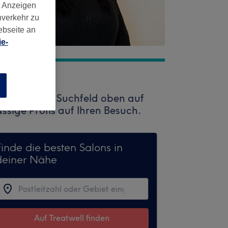
d Anzeigen
nverkehr zu
ebseite an
e-
n
zen Sie das Suchfeld oben auf
assige Profis auf Ihren Besuch.
Finde die besten Salons in
deiner Nähe
Auf Treatwell finden