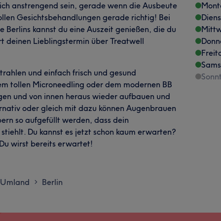
ich anstrengend sein, gerade wenn die Ausbeute
Mont
ollen Gesichtsbehandlungen gerade richtig! Bei
Dien
 Berlins kannst du eine Auszeit genießen, die du
Mitt
rt deinen Lieblingstermin über Treatwell
Donn
Freit
Sams
 strahlen und einfach frisch und gesund
Sonn
nem tollen Microneedling oder dem modernen BB
gen und von innen heraus wieder aufbauen und
ternativ oder gleich mit dazu können Augenbrauen
rn so aufgefüllt werden, dass dein
tiehlt. Du kannst es jetzt schon kaum erwarten?
Du wirst bereits erwartet!
d Umland
Berlin
>