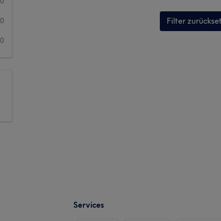
0
Filter zurückse
0
0
Services