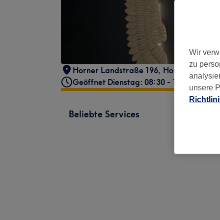
Wir verw
zu perso
Horner Landstraße 196
,
Horn
,
Hambur
analysie
Geöffnet Dienstag: 08:30 - 17:00
unsere P
Richtlin
Beliebte Services