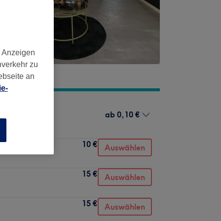
d Anzeigen
nverkehr zu
ebseite an
e-
ab
0,10 €
n
10 €
Auswählen
15 €
Auswählen
15 €
Auswählen