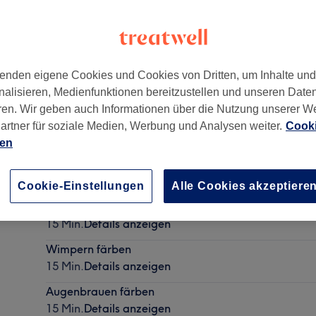
enden eigene Cookies und Cookies von Dritten, um Inhalte un
nalisieren, Medienfunktionen bereitzustellen und unseren Date
g
,
22111
ren. Wir geben auch Informationen über die Nutzung unserer W
artner für soziale Medien, Werbung und Analysen weiter.
Cooki
ien
Gesichtsbehandlung - Endospheres
30 Min. - 1 Std.
Details anzeigen
Cookie-Einstellungen
Alle Cookies akzeptiere
Augenbrauen zupfen
15 Min.
Details anzeigen
Wimpern färben
15 Min.
Details anzeigen
Augenbrauen färben
15 Min.
Details anzeigen