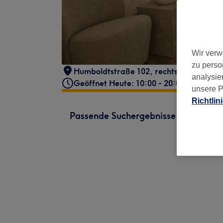
Wir verw
zu perso
Humboldtstraße 102, rechts
,
22083 Ha
analysie
Geöffnet Heute: 10:00 - 20:00
unsere P
Richtlin
Passende Suchergebnisse