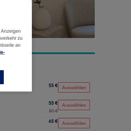
d Anzeigen
nverkehr zu
ebseite an
e-
n
55 €
Auswählen
55 €
Auswählen
80 €
65 €
Auswählen