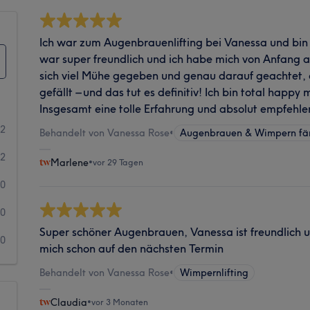
Ich war zum Augenbrauenlifting bei Vanessa und bin
war super freundlich und ich habe mich von Anfang an
sich viel Mühe gegeben und genau darauf geachtet, 
gefällt – und das tut es definitiv! Ich bin total hap
Insgesamt eine tolle Erfahrung und absolut empfehle
62
Behandelt von Vanessa Rose
•
Augenbrauen & Wimpern fä
2
Marlene
•
vor 29 Tagen
0
0
Super schöner Augenbrauen, Vanessa ist freundlich 
0
mich schon auf den nächsten Termin
Behandelt von Vanessa Rose
•
Wimpernlifting
Claudia
•
vor 3 Monaten