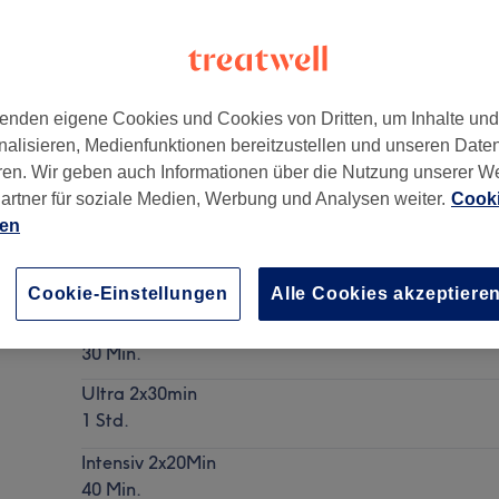
enden eigene Cookies und Cookies von Dritten, um Inhalte un
nalisieren, Medienfunktionen bereitzustellen und unseren Date
mburg
,
Hamburg
,
22083
ren. Wir geben auch Informationen über die Nutzung unserer W
artner für soziale Medien, Werbung und Analysen weiter.
Cooki
ien
Kosmetisches Zahnbleaching
Details anzeigen
Cookie-Einstellungen
Alle Cookies akzeptiere
Soft 1x30min
30 Min.
Ultra 2x30min
1 Std.
Intensiv 2x20Min
40 Min.