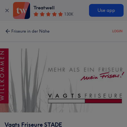
Treatwell
Use app
130K
Friseure in der Nähe
LOGIN
Vagts Friseure STADE