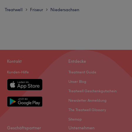
Treatwell
Friseur
Niedersachsen
>
>
Kontakt
Entdecke
Kunden-Hilfe
Treatment Guide
Unser Blog
Treatwell Geschenkgutschein
Newsletter Anmeldung
The Treatwell Glossary
Sitemap
Geschäftspartner
Unternehmen