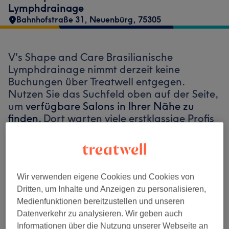
Lymphdrainage
Bahnhofstraße 31
,
Neuenbürg
,
75305
V's Shape and Care Brasilianische
Lymphdrainage nimmt derzeit keine
Buchungen über Treatwell entgegen.
Nutzen Sie das Suchfeld oben auf der Seite,
um
verfügbare Salons in Ihrer Nähe zu
finden.
Dort warten viele erstklassige Profis
auf Ihren Besuch.
Finde die besten Salons in deiner Nähe
Wir verwenden eigene Cookies und Cookies von
Dritten, um Inhalte und Anzeigen zu personalisieren,
Medienfunktionen bereitzustellen und unseren
Datenverkehr zu analysieren. Wir geben auch
Auf Treatwell finden
Informationen über die Nutzung unserer Webseite an