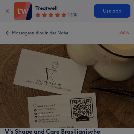
Treatwell
Use app
130K
Massagestudios in der Nähe
LOGIN
V's Shape and Care Brasilianische