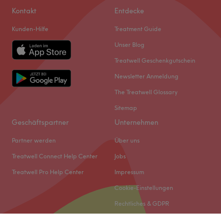
Kontakt
Entdecke
Kunden-Hilfe
Treatment Guide
Unser Blog
Treatwell Geschenkgutschein
Newsletter Anmeldung
The Treatwell Glossary
Sitemap
Geschäftspartner
Unternehmen
Partner werden
Über uns
Treatwell Connect Help Center
Jobs
Treatwell Pro Help Center
Impressum
Cookie-Einstellungen
Rechtliches & GDPR