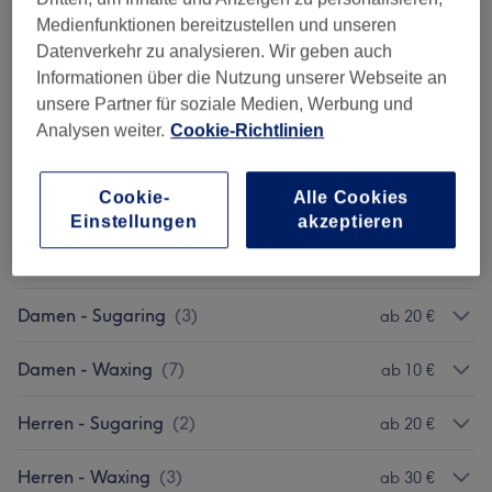
Medienfunktionen bereitzustellen und unseren
Damen - Coloration, Schnitt & Föhnen
(
7
)
ab 100 €
Datenverkehr zu analysieren. Wir geben auch
Informationen über die Nutzung unserer Webseite an
Herren - Haarschnitte & Stylings
(
1
)
35 €
unsere Partner für soziale Medien, Werbung und
Analysen weiter.
Cookie-Richtlinien
Kinder - Haarschnitte & Stylings
(
2
)
ab 5 €
Cookie-
Alle Cookies
Augenbrauen & Wimpernbehandlungen
(
4
)
ab 15 €
Einstellungen
akzeptieren
Wimpernverlängerungen
(
8
)
ab 30 €
Damen - Sugaring
(
3
)
ab 20 €
Damen - Waxing
(
7
)
ab 10 €
Herren - Sugaring
(
2
)
ab 20 €
Herren - Waxing
(
3
)
ab 30 €