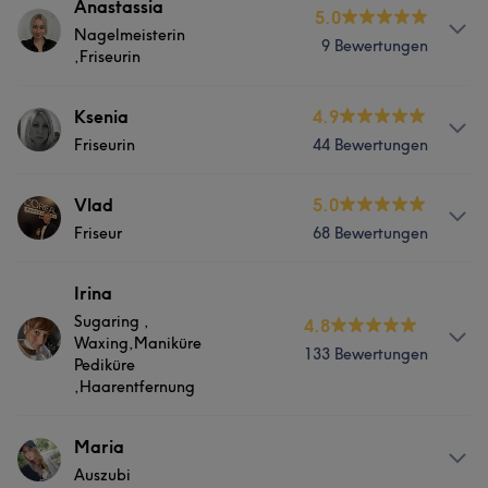
Anastassia
5.0
Nagelmeisterin
9 Bewertungen
,Friseurin
Services
Ksenia
4.9
Friseurin
44 Bewertungen
Nägel
Friseur
Services
Vlad
5.0
Portfolio
Friseur
68 Bewertungen
Nägel
Friseur
Info
Irina
Was unsere Kunden über Ksenia sagen
Sugaring ,
4.8
Top Meister in alle Coloration und Strähnentechnik! 14
Waxing,Maniküre
Jahre Erfahrung in Friseurwerk
133 Bewertungen
Pediküre
Professionell
9
Aufmerksam
5
,Haarentfernung
Services
Info
Maria
Nägel
Friseur
Auszubi
Top Meister in Nageldesign,waxing&sugaring,