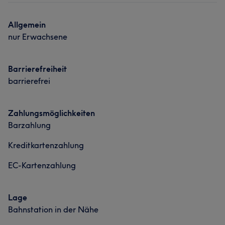
Portfolio
Allgemein
nur Erwachsene
Barrierefreiheit
Was unsere Kunden über Irina sagen
barrierefrei
Professionell
8
Freundlich
5
Sympathisch
5
Zahlungsmöglichkeiten
Barzahlung
Kreditkartenzahlung
EC-Kartenzahlung
Was unsere Kunden über Olga sagen
Lage
Bahnstation in der Nähe
Professionell
5