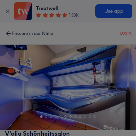
Treatwell
Use app
130K
Friseure in der Nähe
LOGIN
V'olja Schönheitssalon