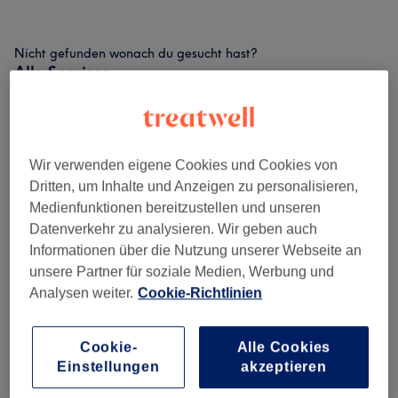
Nicht gefunden wonach du gesucht hast?
Alle Services
⚡ Massage + Gerät
(
1
)
ab 79 €
Wir verwenden eigene Cookies und Cookies von
⏱️ Express-Massagen
(
1
)
ab 28 €
Dritten, um Inhalte und Anzeigen zu personalisieren,
Medienfunktionen bereitzustellen und unseren
💪 Tiefengewebsmassage
(
1
)
ab 89 €
Datenverkehr zu analysieren. Wir geben auch
Informationen über die Nutzung unserer Webseite an
🧠 Therapeutische Massage
(
1
)
ab 71,10 €
unsere Partner für soziale Medien, Werbung und
Analysen weiter.
Cookie-Richtlinien
🦶 Fußmassage
(
1
)
79 €
Cookie-
Alle Cookies
🤰 Massage Für Schwangere
(
1
)
ab 95 €
Einstellungen
akzeptieren
🪵 Maderotherapie
(
1
)
ab 75,65 €