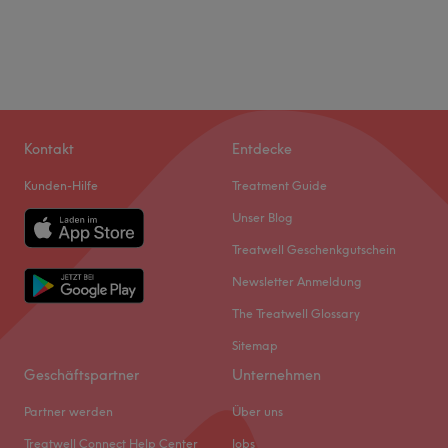
Kontakt
Entdecke
Kunden-Hilfe
Treatment Guide
Unser Blog
Treatwell Geschenkgutschein
Newsletter Anmeldung
The Treatwell Glossary
Sitemap
Geschäftspartner
Unternehmen
Partner werden
Über uns
Treatwell Connect Help Center
Jobs