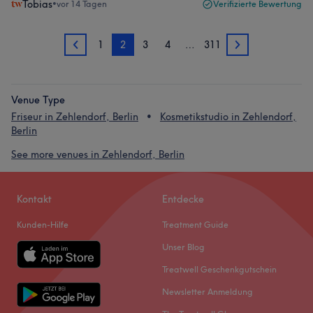
Tobias
•
vor 14 Tagen
Verifizierte Bewertung
1
2
3
4
…
311
1
3
Venue Type
Friseur in Zehlendorf, Berlin
Kosmetikstudio in Zehlendorf,
Berlin
See more venues in Zehlendorf, Berlin
Kontakt
Entdecke
Kunden-Hilfe
Treatment Guide
Unser Blog
Treatwell Geschenkgutschein
Newsletter Anmeldung