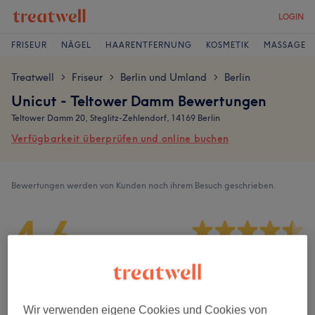
LOGIN
FRISEUR
NÄGEL
HAARENTFERNUNG
KOSMETIK
MASSAGE
Treatwell
Friseur
Berlin und Umland
Berlin
>
>
>
Unicut - Teltower Damm Bewertungen
Teltower Damm 20, Steglitz-Zehlendorf, 14169 Berlin
Verfügbarkeit überprüfen und online buchen
Bewertungen werden von Kunden nach ihrem Besuch geschrieben.
4,6
2145 Bewertungen
Ambiente
Wir verwenden eigene Cookies und Cookies von