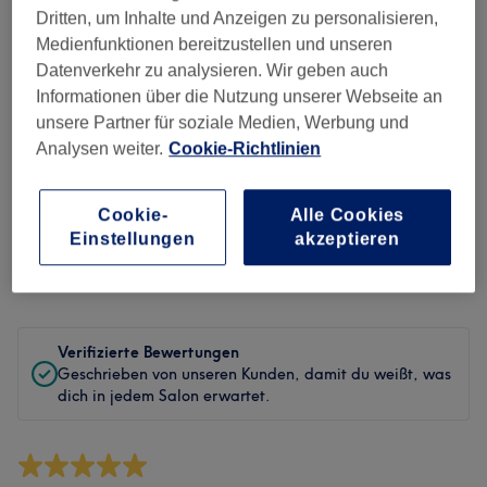
Sauberkeit
Dritten, um Inhalte und Anzeigen zu personalisieren,
Medienfunktionen bereitzustellen und unseren
Service
Datenverkehr zu analysieren. Wir geben auch
Informationen über die Nutzung unserer Webseite an
unsere Partner für soziale Medien, Werbung und
Analysen weiter.
Cookie-Richtlinien
Bewertungen filtern
Cookie-
Alle Cookies
Behandlung
Alle Bewertungen
Einstellungen
akzeptieren
Bewertung
Nach Sternen filtern
Verifizierte Bewertungen
Geschrieben von unseren Kunden, damit du weißt, was
dich in jedem Salon erwartet.