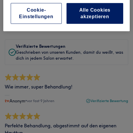
Bewertungen filtern
Cookie-
Alle Cookies
Einstellungen
akzeptieren
Bewertung
Nach Sternen filtern
Verifizierte Bewertungen
Geschrieben von unseren Kunden, damit du weißt, was
dich in jedem Salon erwartet.
Wie immer, super Behandlung!
Anonym
•
vor fast 9 Jahren
Verifizierte Bewertung
Perfekte Behandlung, abgestimmt auf den eigenen
Hauttyp