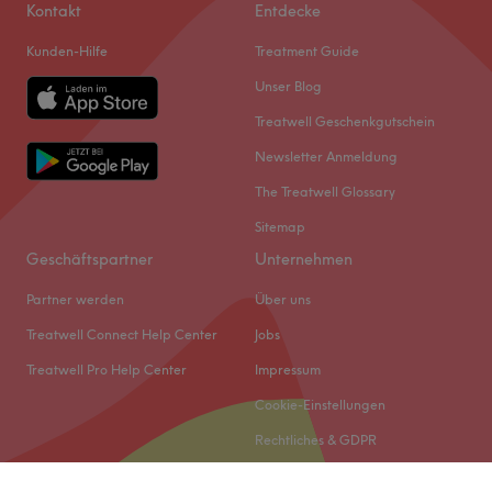
Kontakt
Entdecke
Kunden-Hilfe
Treatment Guide
Unser Blog
Treatwell Geschenkgutschein
Newsletter Anmeldung
The Treatwell Glossary
Sitemap
Geschäftspartner
Unternehmen
Partner werden
Über uns
Treatwell Connect Help Center
Jobs
Treatwell Pro Help Center
Impressum
Cookie-Einstellungen
Rechtliches & GDPR