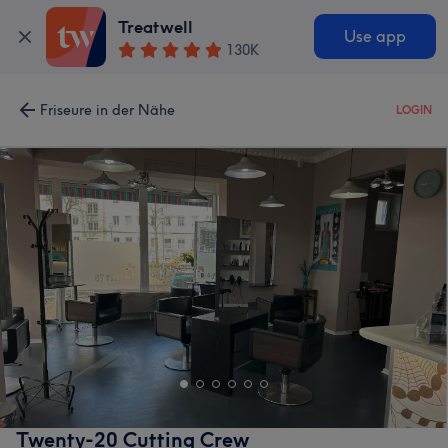
Treatwell
Use app
130K
Friseure in der Nähe
LOGIN
Twenty-20 Cutting Crew