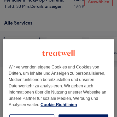
Permanent Make-Up - Unterlid
Auswählen
1 Std. 30 Min.
Details anzeigen
160 €
Alle Services
Alle
Friseur
Haarentfernun
Wir verwenden eigene Cookies und Cookies von
Dritten, um Inhalte und Anzeigen zu personalisieren,
Gesichtsbehandlungen
(
9
)
ab 60 €
Medienfunktionen bereitzustellen und unseren
Datenverkehr zu analysieren. Wir geben auch
Damen - Haarschnitte & Stylings
(
2
)
ab 25 €
Informationen über die Nutzung unserer Webseite an
unsere Partner für soziale Medien, Werbung und
Make-Up
(
3
)
ab 20 €
Analysen weiter.
Cookie-Richtlinien
Permanent Make-Up
(
8
)
ab 100 €