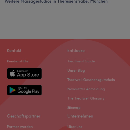
Weitere Massagestudios in Theresienstraße, München
Kontakt
Entdecke
Kunden-Hilfe
Treatment Guide
Unser Blog
Treatwell Geschenkgutschein
Newsletter Anmeldung
The Treatwell Glossary
Sitemap
Geschäftspartner
Unternehmen
Partner werden
Über uns