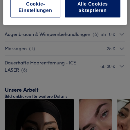
Cookie-
Alle Cookies
Einstellungen
akzeptieren
Gesichtshaarentfernung Mit
ab 10 €
Fadentechnik
(
4
)
Augenbrauen & Wimpernbehandlungen
(
6
)
ab 10 €
Massagen
(
1
)
25 €
Dauerhafte Haarentfernung - ICE
ab 30 €
LASER
(
6
)
Unsere Arbeit
Bild anklicken für weitere Details