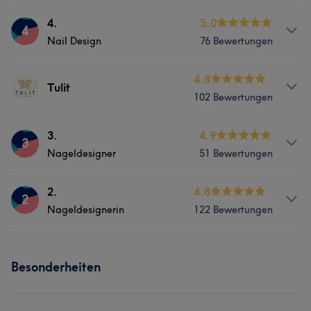
Services
4.
5.0
4
Nail Design
76 Bewertungen
Nägel
Services
4.8
Tulit
Was unsere Kunden über 1. sagen
102 Bewertungen
Nägel
Professionell
12
Effizient
8
Kompetent
5
Services
3.
4.9
3
Talentiert
5
Nageldesigner
51 Bewertungen
Nägel
Gesicht
Services
2.
4.8
2
Portfolio
Nageldesignerin
122 Bewertungen
Nägel
Services
Besonderheiten
Nägel
Gesicht