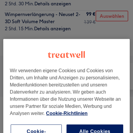
2 Std. 30 Min.
Details anzeigen
99 €
Wimpernverlängerung - Neuset 2-
Auswählen
3D Soft Volume Master
139 €
2 Std. 15 Min.
Details anzeigen
Alle Services
Wir verwenden eigene Cookies und Cookies von
Dritten, um Inhalte und Anzeigen zu personalisieren,
Alle
Nägel
Gesicht
Medienfunktionen bereitzustellen und unseren
Datenverkehr zu analysieren. Wir geben auch
Informationen über die Nutzung unserer Webseite an
unsere Partner für soziale Medien, Werbung und
Maniküre & Pediküre
(
7
)
ab 12 €
Analysen weiter.
Cookie-Richtlinien
Nagelmodellage
(
4
)
ab 10 €
Cookie-
Alle Cookies