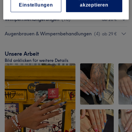
Gesichtsbehandlungen
(
1
)
160 €
Einstellungen
akzeptieren
Wimpernverlängerungen
(
10
)
ab 20 €
Augenbrauen & Wimpernbehandlungen
(
4
)
ab 29 €
Unsere Arbeit
Bild anklicken für weitere Details