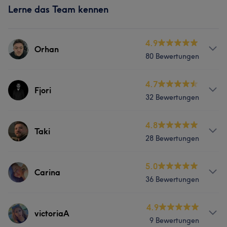
Lerne das Team kennen
4.9
Orhan
80 Bewertungen
Services
4.7
Fjori
32 Bewertungen
Friseur
Gesicht
Haarentfernung
Services
4.8
Taki
Portfolio
28 Bewertungen
Friseur
Gesicht
Haarentfernung
Services
5.0
Carina
36 Bewertungen
Friseur
Gesicht
Haarentfernung
Services
4.9
victoriaA
9 Bewertungen