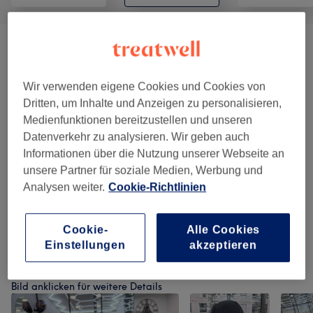
Damen - Haarschnitte & Stylings
(
4
)
ab 20 €
Damen - Farbe & Coloration
(
11
)
ab 20 €
Wir verwenden eigene Cookies und Cookies von
Dritten, um Inhalte und Anzeigen zu personalisieren,
Damen - Extras
(
2
)
Medienfunktionen bereitzustellen und unseren
ab 9 €
Datenverkehr zu analysieren. Wir geben auch
Herren - Haarschnitte & Stylings
(
7
)
Informationen über die Nutzung unserer Webseite an
ab 13 €
unsere Partner für soziale Medien, Werbung und
Analysen weiter.
Cookie-Richtlinien
Herren - Farbe & Grauhaarkaschierung
(
2
)
ab 13 €
Kinder - Haarschnitte & Stylings
(
1
)
32 €
Cookie-
Alle Cookies
Einstellungen
akzeptieren
Unsere Arbeit
Bild anklicken für weitere Details