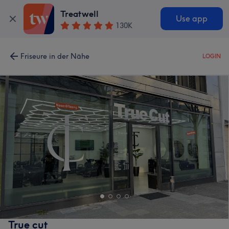
Treatwell
Use app
130K
Friseure in der Nähe
LOGIN
True cut