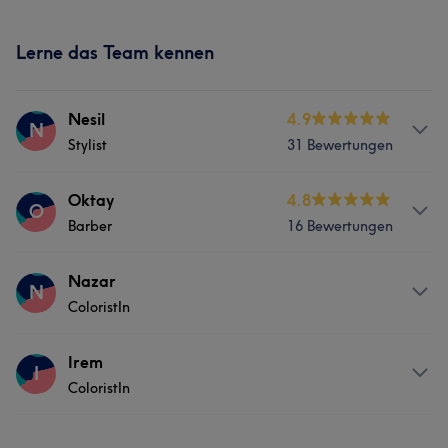
Lerne das Team kennen
Nesil
4.9
N
Stylist
31 Bewertungen
Services
Oktay
4.8
O
Barber
16 Bewertungen
Friseur
Services
Nazar
N
ColoristIn
Friseur
Gesicht
Haarentfernung
Services
Irem
I
ColoristIn
Friseur
Services