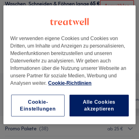
65 €
Waschen, Schneiden & Föhnen lange
Auswählen
Haare
1 Std.
Details anzeigen
65 €
Waschen, Schneiden & Styling lange
Auswählen
Haare
Wir verwenden eigene Cookies und Cookies von
1 Std.
Details anzeigen
Dritten, um Inhalte und Anzeigen zu personalisieren,
Medienfunktionen bereitzustellen und unseren
Datenverkehr zu analysieren. Wir geben auch
Alle Services
Informationen über die Nutzung unserer Webseite an
unsere Partner für soziale Medien, Werbung und
Analysen weiter.
Cookie-Richtlinien
Alle
Friseur
Haarentfernun
Cookie-
Alle Cookies
Einstellungen
akzeptieren
Promo Pakete
(
38
)
ab 25 €