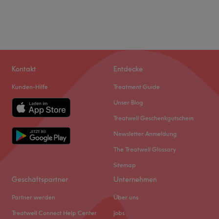
Kontakt
Entdecke
Kunden-Hilfe
Treatment Guide
Unser Blog
Treatwell Geschenkgutschein
Newsletter Anmeldung
The Treatwell Glossary
Sitemap
Geschäftspartner
Unternehmen
Partner werden
Über uns
Treatwell Connect Help Center
Jobs