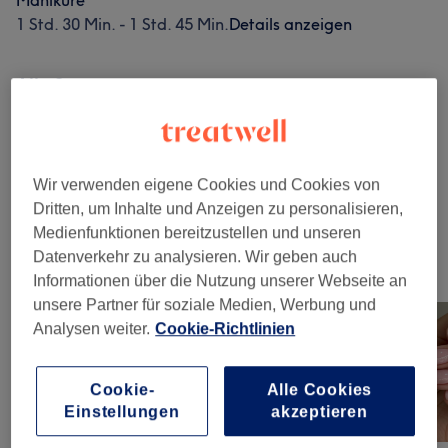
Maniküre
1 Std. 30 Min. - 1 Std. 45 Min.
Details anzeigen
Alle Services
Nagelmodellage
(
7
)
ab 10 €
Wir verwenden eigene Cookies und Cookies von
Maniküre & Pediküre
(
6
)
ab 7 €
Dritten, um Inhalte und Anzeigen zu personalisieren,
Medienfunktionen bereitzustellen und unseren
Datenverkehr zu analysieren. Wir geben auch
Unsere Arbeit
Informationen über die Nutzung unserer Webseite an
Bild anklicken für weitere Details
unsere Partner für soziale Medien, Werbung und
Analysen weiter.
Cookie-Richtlinien
Cookie-
Alle Cookies
Einstellungen
akzeptieren