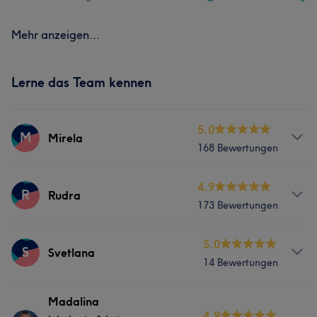
Mehr anzeigen...
Lerne das Team kennen
5.0
M
Mirela
168 Bewertungen
Services
4.9
R
Rudra
173 Bewertungen
Nägel
Services
5.0
S
Svetlana
Was unsere Kunden über Mirela sagen
14 Bewertungen
Nägel
Kompetent
6
Herzlich
6
Professionell
5
Services
Madalina
4.9