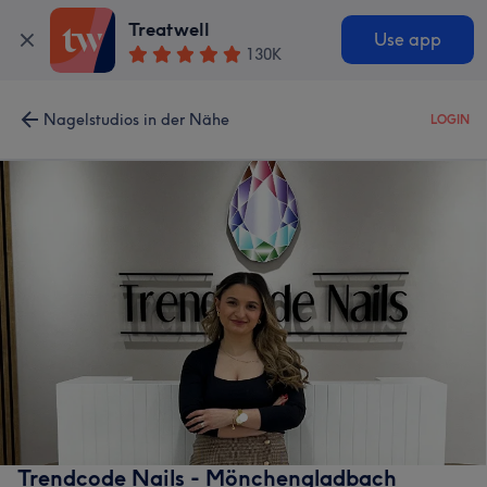
Treatwell
Use app
130K
Nagelstudios in der Nähe
LOGIN
Trendcode Nails - Mönchengladbach