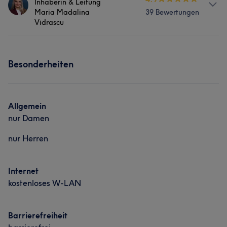
Gründlich
5
Inhaberin & Leitung
Nägel
Maria Madalina
39 Bewertungen
Vidrascu
Info
Besonderheiten
Willkommen bei Trendcode Nails & Nails Academy.
Perfekte, saubere und hochwertige Nagelarbeit ist
unsere Leidenschaft spezialisiert auf russische Maniküre,
Gel und Shellac. Wir freuen uns auf Ihren Besuch.
Allgemein
nur Damen
Services
nur Herren
Nägel
Internet
Portfolio
kostenloses W-LAN
Barrierefreiheit