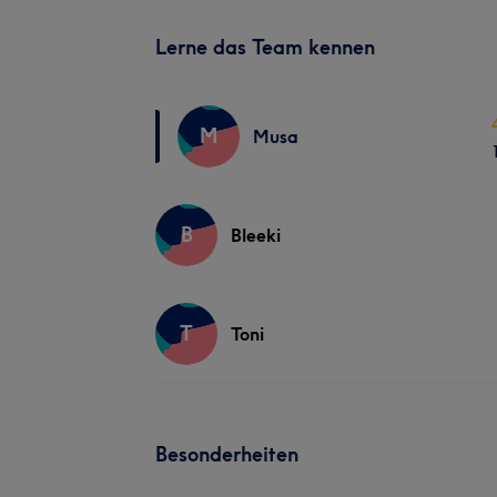
Lerne das Team kennen
M
Musa
B
Bleeki
T
Toni
Besonderheiten