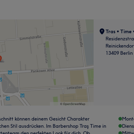
Tras • Time 
Residenzstra
Reinickendor
13409 Berlin
rschnitt können deinem Gesicht Charakter
Mont
ichen Stil ausdrücken. Im Barbershop Traş Time in
Dien
ertenteam den perfekten Look für dich. Ob
Mitt