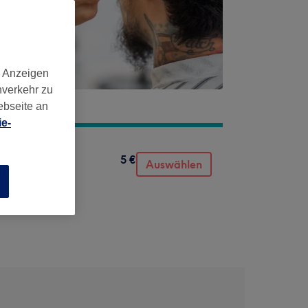
d Anzeigen
nverkehr zu
ebseite an
e-
5 €
Auswählen
n