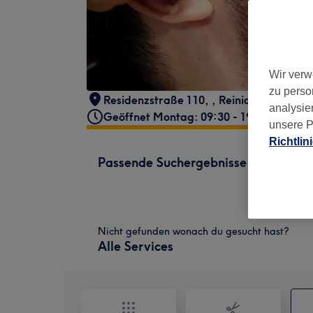
Wir verw
zu perso
Residenzstraße 110,
,
Reinickendorf
,
Ber
analysie
Geöffnet Montag: 09:30 - 19:30
unsere P
Richtlin
Passende Suchergebnisse
Nicht gefunden wonach du gesucht hast?
Alle Services