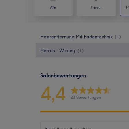
Alle
Friseur
H
Haarentfernung Mit Fadentechnik
(
1
)
Herren - Waxing
(
1
)
Salonbewertungen
4,4
23 Bewertungen