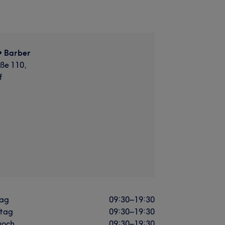
• Barber
ße 110,
f
ag
09:30
–
19:30
stag
09:30
–
19:30
woch
09:30
–
19:30