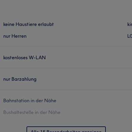
keine Haustiere erlaubt
ki
nur Herren
L
kostenloses W-LAN
nur Barzahlung
Bahnstation in der Nähe
Bushaltestelle in der Nähe
Alle 15 Besonderheiten anzeigen