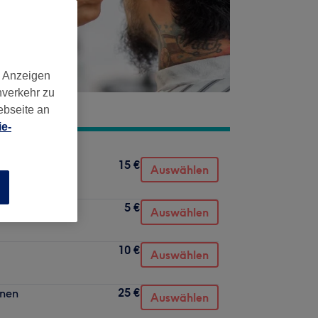
d Anzeigen
nverkehr zu
ebseite an
e-
15 €
Auswählen
n
5 €
Auswählen
10 €
Auswählen
25 €
hnen
Auswählen