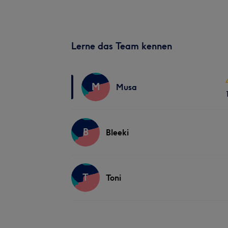
Lerne das Team kennen
M
Musa
B
Bleeki
T
Toni