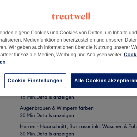
enden eigene Cookies und Cookies von Dritten, um Inhalte un
nalisieren, Medienfunktionen bereitzustellen und unseren Date
lin
,
13409
ren. Wir geben auch Informationen über die Nutzung unserer W
artner für soziale Medien, Werbung und Analysen weiter.
Cooki
ien
Herren - Waschen, Schneiden & Stylen
20 Min.
Details anzeigen
Cookie-Einstellungen
Alle Cookies akzeptiere
Haarentfernung mit Fadentechnik - Augenbrauen
15 Min.
Details anzeigen
Augenbrauen & Wimpern färben
20 Min.
Details anzeigen
Herren - Haarschnitt, Bartrasur inkl. Waschen & Fö
30 Min.
Details anzeigen