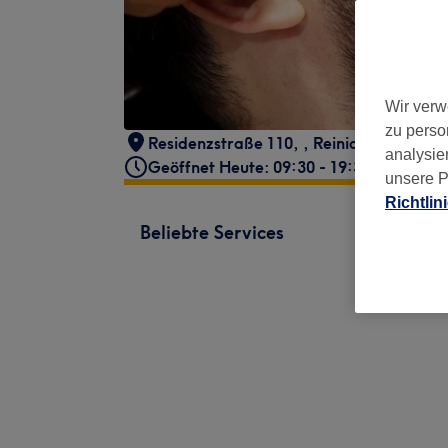
Wir verw
zu perso
Residenzstraße 110,
,
Reinickendorf
,
Ber
analysie
Geöffnet Heute: 09:30 - 19:30
unsere P
Richtlin
Beliebte Services