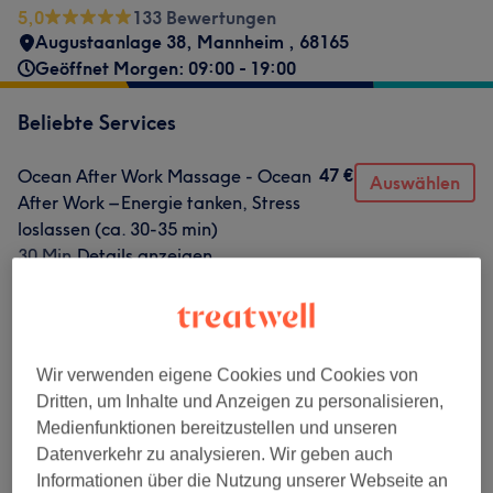
5,0
133 Bewertungen
Augustaanlage 38
,
Mannheim
,
68165
Geöffnet Morgen: 09:00 - 19:00
Beliebte Services
47 €
Ocean After Work Massage - Ocean
Auswählen
After Work – Energie tanken, Stress
loslassen (ca. 30-35 min)
30 Min.
Details anzeigen
75 €
Deep Ocean" Intensive Massage
Auswählen
gegen Verspannung (ca. 60 min )
1 Std.
Details anzeigen
Wir verwenden eigene Cookies und Cookies von
75 €
Ocean Flow Bio Aromaöl Massage –
Auswählen
Dritten, um Inhalte und Anzeigen zu personalisieren,
Naturreine Öle, tiefe Ruhe &
Medienfunktionen bereitzustellen und unseren
Entspannung (ca. 60 min)
Datenverkehr zu analysieren. Wir geben auch
1 Std.
Details anzeigen
Informationen über die Nutzung unserer Webseite an