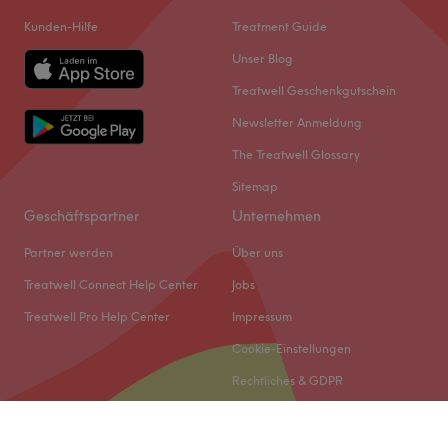
Kunden-Hilfe
Treatment Guide
Unser Blog
Treatwell Geschenkgutschein
Newsletter Anmeldung
The Treatwell Glossary
Sitemap
Geschäftspartner
Unternehmen
Partner werden
Über uns
Treatwell Connect Help Center
Jobs
Treatwell Pro Help Center
Impressum
Cookie-Einstellungen
Rechtliches & GDPR