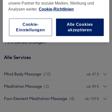
79 €
60 Min Deep Ocean Hot Lava
unsere Partner für soziale Medien, Werbung und
Auswählen
Massage – Wärme, die
Analysen weiter.
Cookie-Richtlinien
Verspannungen schmelzen lässt
1 Std.
Details anzeigen
Cookie-
Alle Cookies
89 €
Signature Ocean Meditation
Einstellungen
akzeptieren
Auswählen
Massage (ca. 60 min)
1 Std.
Details anzeigen
Alle Services
Mind Body Massage
(
10
)
ab 47 €
Meditation Massage
(
3
)
ab 89 €
Four Element Meditation Massage
(
4
)
ab 159 €