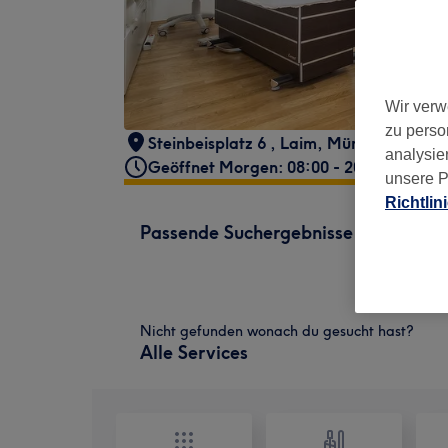
Wir verw
zu perso
Steinbeisplatz 6
,
Laim
,
München
,
8068
analysie
Geöffnet Morgen: 08:00 - 20:00
unsere P
Richtlin
Passende Suchergebnisse
Nicht gefunden wonach du gesucht hast?
Alle Services