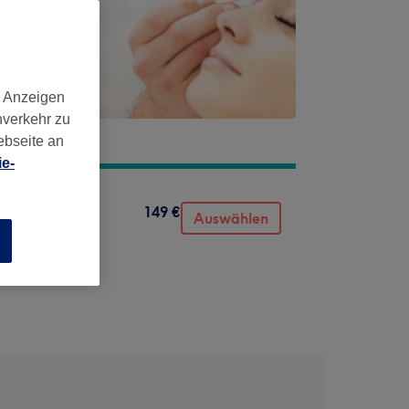
d Anzeigen
nverkehr zu
ebseite an
e-
149 €
Auswählen
n