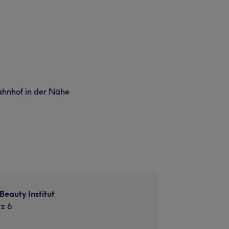
hnhof in der Nähe
eauty Institut
tz 6