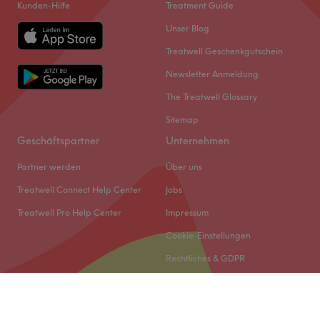
Kunden-Hilfe
Treatment Guide
Unser Blog
Treatwell Geschenkgutschein
Newsletter Anmeldung
The Treatwell Glossary
Sitemap
Geschäftspartner
Unternehmen
Partner werden
Über uns
Treatwell Connect Help Center
Jobs
Treatwell Pro Help Center
Impressum
Cookie-Einstellungen
Rechtliches & GDPR
© 2026 Treatwell DACH GmbH