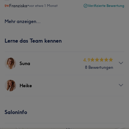
Franziska
•
vor etwa 1 Monat
Verifizierte Bewertung
Mehr anzeigen...
Lerne das Team kennen
4.9
Suna
8 Bewertungen
Services
Heike
Friseur
Gesicht
Massage
Services
Haarentfernung
Saloninfo
Friseur
Gesicht
Massage