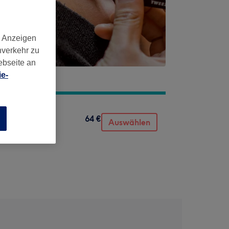
d Anzeigen
nverkehr zu
ebseite an
e-
64 €
n
Auswählen