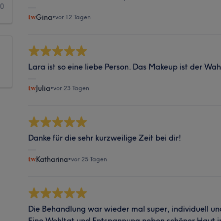
0
Gina
•
vor 12 Tagen
Lara ist so eine liebe Person. Das Makeup ist der Wah
Julia
•
vor 23 Tagen
Danke für die sehr kurzweilige Zeit bei dir!
Katharina
•
vor 25 Tagen
Die Behandlung war wieder mal super, individuell u
Eine Wohltat und Entspannung neben schöner Haut in