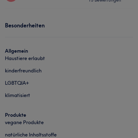
13 Bewertungen
Was unsere Kunden über Hatice sagen
Friseur
Gesicht
Sympathisch
5
Services
Besonderheiten
Friseur
Gesicht
Allgemein
Haustiere erlaubt
kinderfreundlich
LGBTQIA+
klimatisiert
Produkte
vegane Produkte
natürliche Inhaltsstoffe