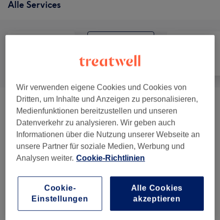
Alle Services
Alle
Friseur
Gesicht
Wir verwenden eigene Cookies und Cookies von
Dritten, um Inhalte und Anzeigen zu personalisieren,
Damen
(
7
)
ab 10 €
Medienfunktionen bereitzustellen und unseren
Datenverkehr zu analysieren. Wir geben auch
Damen - Strähnen
(
4
)
ab 35 €
Informationen über die Nutzung unserer Webseite an
unsere Partner für soziale Medien, Werbung und
Damen - Färben
(
4
)
ab 57 €
Analysen weiter.
Cookie-Richtlinien
Damen - Pflege
(
4
)
ab 10 €
Cookie-
Alle Cookies
Einstellungen
akzeptieren
Make-up & Braut-Styling
(
1
)
ab 90 €