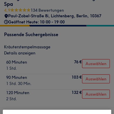
Spa
4,9
134 Bewertungen
Paul-Zobel-Straße 8i
,
Lichtenberg
,
Berlin
,
10367
Geöffnet Heute: 10:00 - 19:00
Passende Suchergebnisse
Kräuterstempelmassage
Details anzeigen
76 €
60 Minuten
Auswählen
1 Std.
103 €
90 Minuten
Auswählen
1 Std. 30 Min.
132 €
120 Minuten
Auswählen
2 Std.