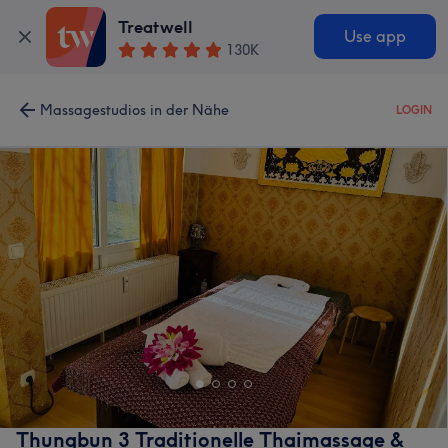
Treatwell
Use app
130K
Massagestudios in der Nähe
LOGIN
Thungbun 3 Traditionelle Thaimassage &