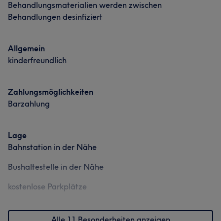
Behandlungsmaterialien werden zwischen
Behandlungen desinfiziert
Was unsere Kunden über Thu sagen
Freundlich
7
Herzlich
5
Gründlich
5
Allgemein
kinderfreundlich
Zahlungsmöglichkeiten
Barzahlung
Lage
Bahnstation in der Nähe
Bushaltestelle in der Nähe
kostenlose Parkplätze
Alle 11 Besonderheiten anzeigen