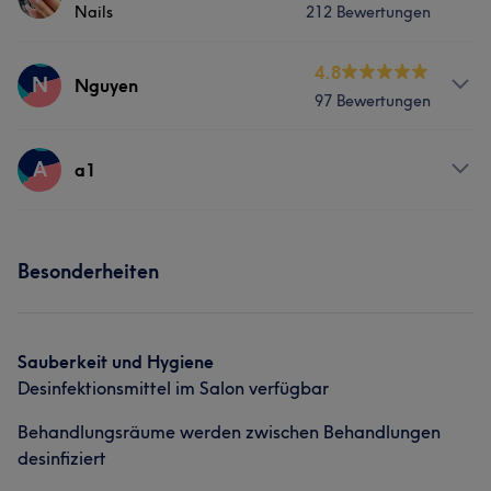
Nails
212 Bewertungen
Info
4.8
N
Nguyen
97 Bewertungen
Schellingstraße 57-80799 München
Services
Services
A
a1
Nägel
Gesicht
Massage
Nägel
Gesicht
Massage
Services
Besonderheiten
Portfolio
Gesicht
Massage
Sauberkeit und Hygiene
Desinfektionsmittel im Salon verfügbar
Behandlungsräume werden zwischen Behandlungen
desinfiziert