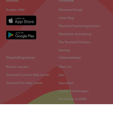
Kontakt
Entdecke
Kunden-Hilfe
Treatment Guide
Unser Blog
Treatwell Geschenkgutschein
Newsletter Anmeldung
The Treatwell Glossary
Sitemap
Geschäftspartner
Unternehmen
Partner werden
Über uns
Treatwell Connect Help Center
Jobs
Treatwell Pro Help Center
Impressum
Cookie-Einstellungen
Rechtliches & GDPR