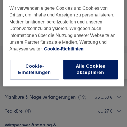
1 Std.
Details anzeigen
Wir verwenden eigene Cookies und Cookies von
40 €
Wimpernverlängerung 1:1 auffüllen
Auswählen
Dritten, um Inhalte und Anzeigen zu personalisieren,
1 Std.
Details anzeigen
Medienfunktionen bereitzustellen und unseren
Datenverkehr zu analysieren. Wir geben auch
Informationen über die Nutzung unserer Webseite an
Alle Services
unsere Partner für soziale Medien, Werbung und
Analysen weiter.
Cookie-Richtlinien
Cookie-
Alle Cookies
Alle
Nägel
Gesicht
Einstellungen
akzeptieren
Maniküre & Nagelverlängerungen
(
19
)
ab 0,50 €
Pediküre
(
4
)
ab 27 €
Wimpernverlängerung &