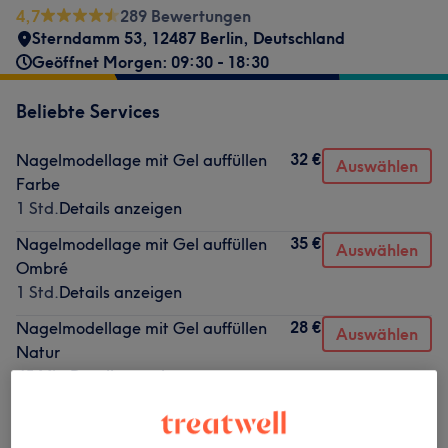
4,7
289 Bewertungen
Sterndamm 53, 12487 Berlin, Deutschland
Geöffnet Morgen: 09:30 - 18:30
Beliebte Services
32 €
Nagelmodellage mit Gel auffüllen
Auswählen
Farbe
1 Std.
Details anzeigen
35 €
Nagelmodellage mit Gel auffüllen
Auswählen
Ombré
1 Std.
Details anzeigen
28 €
Nagelmodellage mit Gel auffüllen
Auswählen
Natur
45 Min.
Details anzeigen
32 €
Nagelmodellage mit Gel auffüllen
Auswählen
Glitzer