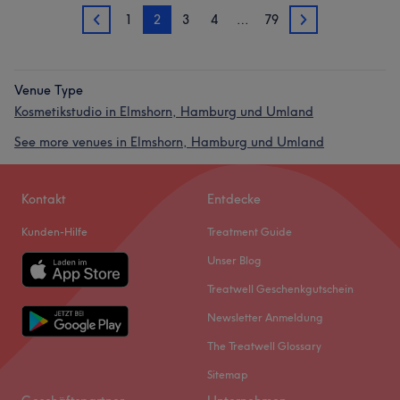
1
2
3
4
…
79
1
3
Venue Type
Kosmetikstudio in Elmshorn, Hamburg und Umland
See more venues in Elmshorn, Hamburg und Umland
Kontakt
Entdecke
Kunden-Hilfe
Treatment Guide
Unser Blog
Treatwell Geschenkgutschein
Newsletter Anmeldung
The Treatwell Glossary
Sitemap