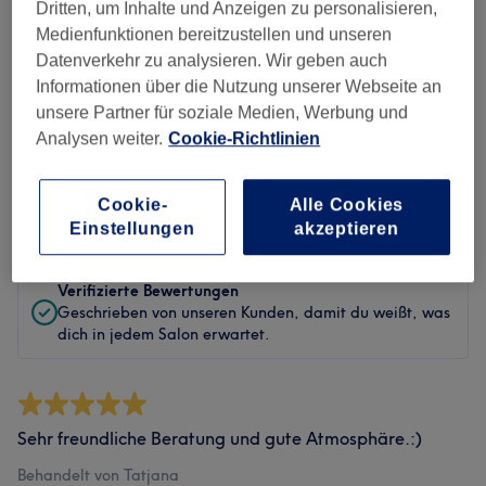
Sauberkeit
Dritten, um Inhalte und Anzeigen zu personalisieren,
Medienfunktionen bereitzustellen und unseren
Service
Datenverkehr zu analysieren. Wir geben auch
Informationen über die Nutzung unserer Webseite an
unsere Partner für soziale Medien, Werbung und
Analysen weiter.
Cookie-Richtlinien
Bewertungen filtern
Cookie-
Alle Cookies
Bewertung
Nach Sternen filtern
Einstellungen
akzeptieren
Verifizierte Bewertungen
Geschrieben von unseren Kunden, damit du weißt, was
dich in jedem Salon erwartet.
Sehr freundliche Beratung und gute Atmosphäre.:)
Behandelt von Tatjana