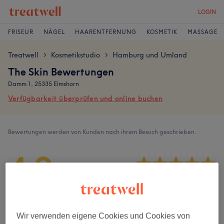
LOGIN
FRISEUR
NÄGEL
HAARENTFERNUNG
KOSMETIK
MASSAGE
Treatwell
Kosmetikstudio
Hamburg und Umland
>
>
The Skin Bewertungen
Damm 1, 25335 Elmshorn
Verfügbarkeit überprüfen und online buchen
Bewertungen werden von Kunden nach ihrem Besuch geschrieben.
4,9
717 Bewertungen
Ambiente
Wir verwenden eigene Cookies und Cookies von