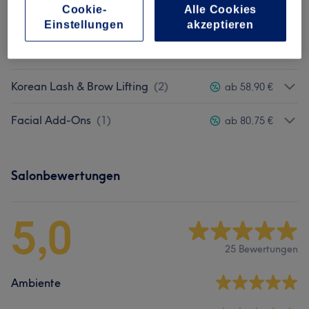
Alle Services
Cookie-
Alle Cookies
Einstellungen
akzeptieren
New Skin Client
(
1
)
ab 147,25 €
Korean Lash & Brow Lifting
(
2
)
ab 58,90 €
Facial Add-Ons
(
1
)
ab 80,75 €
Salonbewertungen
5,0
25 Bewertungen
Ambiente