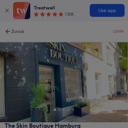
Treatwell
Use app
130K
Zurück
LOGIN
The Skin Boutique Hamburg