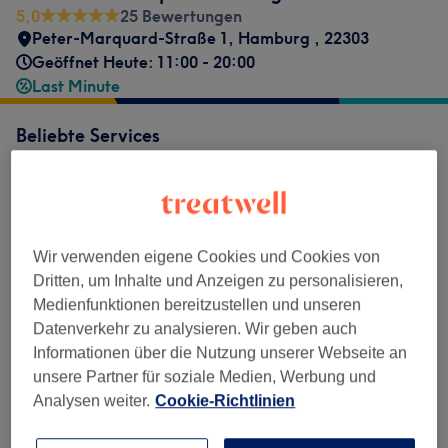
5,0
25 Bewertungen
Peter-Marquard-Straße 1
,
Hamburg
,
22303
Geöffnet Heute: 11:00 - 20:00
Last Minute
Beliebte Services
ab
58,90 €
Korean Brow Lifting
Auswählen
40 Min.
Details anzeigen
Spare bis zu 5%
ab
80,75 €
Korean Lash Lifting
Auswählen
Wir verwenden eigene Cookies und Cookies von
45 Min.
Details anzeigen
Spare bis zu 5%
Dritten, um Inhalte und Anzeigen zu personalisieren,
Medienfunktionen bereitzustellen und unseren
ab
80,75 €
Korean Lash Lifting
Auswählen
Datenverkehr zu analysieren. Wir geben auch
1 Std.
Details anzeigen
Spare bis zu 5%
Informationen über die Nutzung unserer Webseite an
ab
147,25 €
New Skin Client
Auswählen
unsere Partner für soziale Medien, Werbung und
1 Std.
Details anzeigen
Spare bis zu 5%
Analysen weiter.
Cookie-Richtlinien