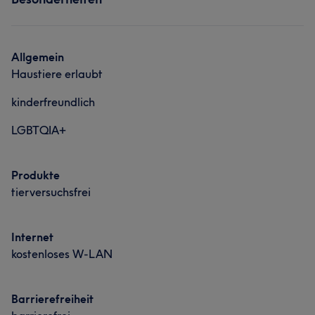
Nägel
Gesicht
Aufpreis von 40 € zusätzlich zum jeweiligen Nailservice.
Services
Allgemein
Haustiere erlaubt
Nägel
kinderfreundlich
LGBTQIA+
Produkte
tierversuchsfrei
Internet
kostenloses W-LAN
Barrierefreiheit