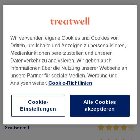
Nagelmodellage
(
5
)
ab 20 €
Maniküre & Pediküre
(
4
)
ab 20 €
Wir verwenden eigene Cookies und Cookies von
Extra
(
1
)
3 €
Dritten, um Inhalte und Anzeigen zu personalisieren,
Medienfunktionen bereitzustellen und unseren
Datenverkehr zu analysieren. Wir geben auch
Salonbewertungen
Informationen über die Nutzung unserer Webseite an
unsere Partner für soziale Medien, Werbung und
4,4
Analysen weiter.
Cookie-Richtlinien
25 Bewertungen
Cookie-
Alle Cookies
Einstellungen
akzeptieren
Ambiente
Sauberkeit