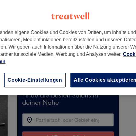
,
Ingolstadt
,
85055
enden eigene Cookies und Cookies von Dritten, um Inhalte un
nalisieren, Medienfunktionen bereitzustellen und unseren Date
ren. Wir geben auch Informationen über die Nutzung unserer W
artner für soziale Medien, Werbung und Analysen weiter.
Cooki
rzeit keine Buchungen über Treatwell entgegen
ien
ns in Ihrer Nähe zu finden.
Dort warten viele er
Cookie-Einstellungen
Alle Cookies akzeptiere
Finde die besten Salons in
deiner Nähe