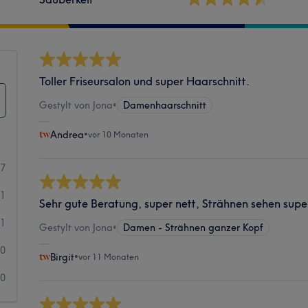
Toller Friseursalon und super Haarschnitt.
Gestylt von Jona
•
Damenhaarschnitt
Andrea
•
vor 10 Monaten
7
1
Sehr gute Beratung, super nett, Strähnen sehen sup
1
Gestylt von Jona
•
Damen - Strähnen ganzer Kopf
0
Birgit
•
vor 11 Monaten
0