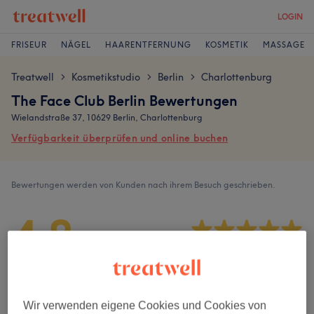
LOGIN
FRISEUR
NÄGEL
HAARENTFERNUNG
KOSMETIK
MASSAGE
Treatwell
Kosmetikstudio
Berlin
Charlottenburg
>
>
>
The Face Club Berlin Bewertungen
Wielandstraße 37, 10629 Berlin, Charlottenburg
Verfügbarkeit überprüfen und online buchen
Bewertungen werden von Kunden nach ihrem Besuch geschrieben.
4,8
104 Bewertungen
Ambiente
Wir verwenden eigene Cookies und Cookies von