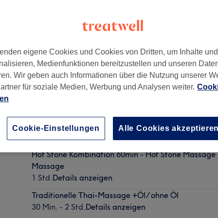
enden eigene Cookies und Cookies von Dritten, um Inhalte un
nalisieren, Medienfunktionen bereitzustellen und unseren Date
ren. Wir geben auch Informationen über die Nutzung unserer W
artner für soziale Medien, Werbung und Analysen weiter.
Cooki
ien
Kräuterstempelkombination 60min - Kräuterstempe
Aromaöl Massage
Cookie-Einstellungen
Alle Cookies akzeptiere
1 Std.
Details anzeigen
Hot Stone Kombination 60min - Hot Stone Massage mi
Massage
1 Std.
Details anzeigen
Traditionelle Thai-Massage +Öl/ ohne Öl
30 Min. - 2 Std.
Details anzeigen