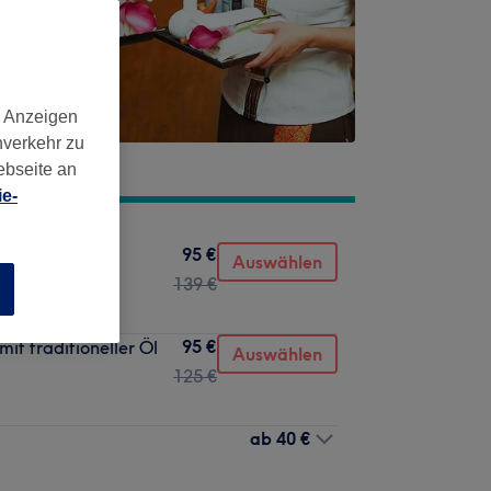
d Anzeigen
nverkehr zu
ebseite an
e-
95 €
lmassage mit
Auswählen
139 €
n
95 €
t traditioneller Öl
Auswählen
125 €
ab
40 €