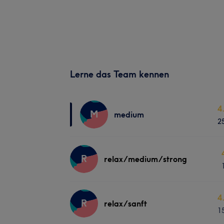
Lerne das Team kennen
4
M
medium
2
R
relax/medium/strong
4
R
relax/sanft
1