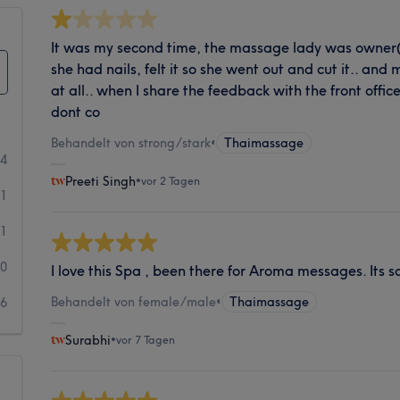
It was my second time, the massage lady was owner( 
she had nails, felt it so she went out and cut it.. a
at all.. when I share the feedback with the front office
dont co
Behandelt von strong/stark
•
Thaimassage
94
Preeti Singh
•
vor 2 Tagen
81
11
0
I love this Spa , been there for Aroma messages. Its s
Behandelt von female/male
•
Thaimassage
6
Surabhi
•
vor 7 Tagen