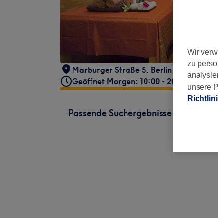
Wir verw
zu perso
Marburger Straße 5
,
Berlin
,
10789
analysie
Geöffnet Morgen: 10:00 - 20:00
unsere P
Richtlin
Passende Suchergebnisse