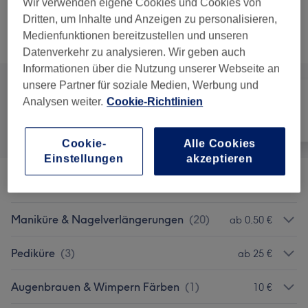
45 Min.
Details anzeigen
Wir verwenden eigene Cookies und Cookies von
Dritten, um Inhalte und Anzeigen zu personalisieren,
Medienfunktionen bereitzustellen und unseren
Alle Services
Datenverkehr zu analysieren. Wir geben auch
Informationen über die Nutzung unserer Webseite an
unsere Partner für soziale Medien, Werbung und
Analysen weiter.
Cookie-Richtlinien
Alle
Nägel
Gesicht
Cookie-
Alle Cookies
Einstellungen
akzeptieren
Promo Pakete
(
1
)
10 €
Maniküre & Nagelverlängerungen
(
20
)
ab 0,50 €
Pediküre
(
3
)
ab 25 €
Augenbrauen & Wimpern Färben
(
1
)
10 €