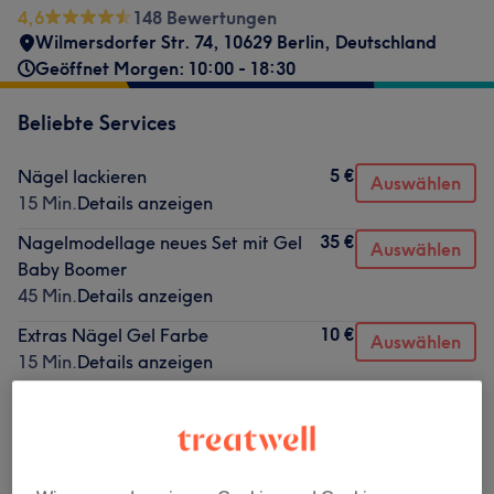
4,6
148 Bewertungen
Wilmersdorfer Str. 74, 10629 Berlin, Deutschland
Geöffnet Morgen: 10:00 - 18:30
Beliebte Services
5 €
Nägel lackieren
Auswählen
15 Min.
Details anzeigen
35 €
Nagelmodellage neues Set mit Gel
Auswählen
Baby Boomer
45 Min.
Details anzeigen
10 €
Extras Nägel Gel Farbe
Auswählen
15 Min.
Details anzeigen
10 €
Nagel Design entfernen
Auswählen
15 Min.
Details anzeigen
35 €
Pediküre mit Shellac Farbe
Auswählen