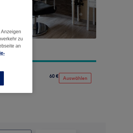
d Anzeigen
nverkehr zu
ebseite an
e-
60 €
Auswählen
n