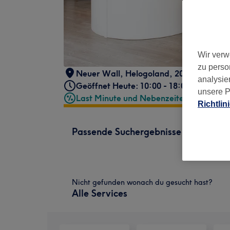
Wir verw
zu perso
Neuer Wall
,
Helogoland
,
20354
analysie
Geöffnet Heute: 10:00 - 18:00
unsere P
Last Minute und Nebenzeiten
Richtlin
Passende Suchergebnisse
Nicht gefunden wonach du gesucht hast?
Alle Services